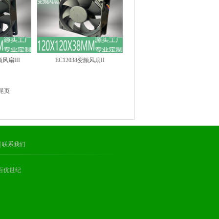
频风扇III
EC12038变频风扇II
尾页
| 联系我们
持：百优世纪