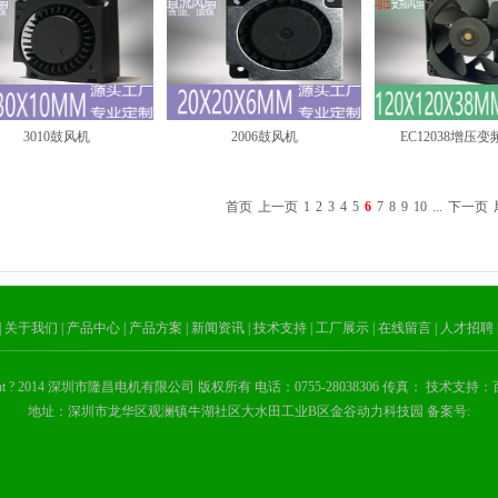
3010鼓风机
2006鼓风机
EC12038增压变
首页
上一页
1
2
3
4
5
6
7
8
9
10
...
下一页
| 关于我们
| 产品中心
| 产品方案
| 新闻资讯
| 技术支持
| 工厂展示
| 在线留言
| 人才招聘
ight ? 2014 深圳市隆昌电机有限公司 版权所有 电话：0755-28038306 传真： 技术支
地址：深圳市龙华区观澜镇牛湖社区大水田工业B区金谷动力科技园 备案号: